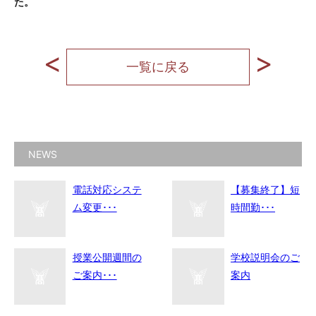
た。
一覧に戻る
NEWS
電話対応システ
【募集終了】短
ム変更･･･
時間勤･･･
授業公開週間の
学校説明会のご
ご案内･･･
案内