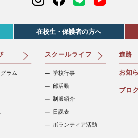
在校生・保護者の方へ
び
スクールライフ
進路
お知
ログラム
学校行事
動
部活動
ブロ
制服紹介
流
日課表
ボランティア活動