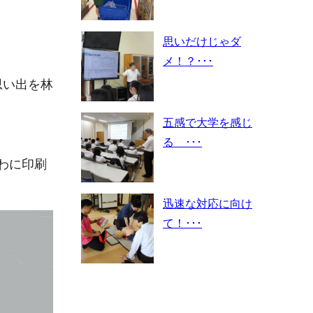
思いだけじゃダ
メ！？･･･
思い出を林
五感で大学を感じ
る ･･･
ちわに印刷
迅速な対応に向け
て！･･･