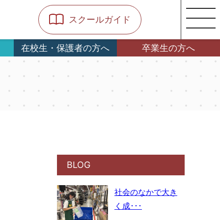
スクールガイド
在校生・保護者の方へ
卒業生の方へ
BLOG
社会のなかで大き
く成･･･