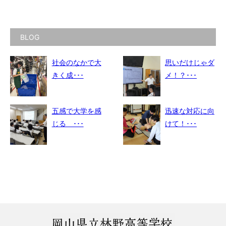
BLOG
社会のなかで大
思いだけじゃダ
きく成･･･
メ！？･･･
五感で大学を感
迅速な対応に向
じる ･･･
けて！･･･