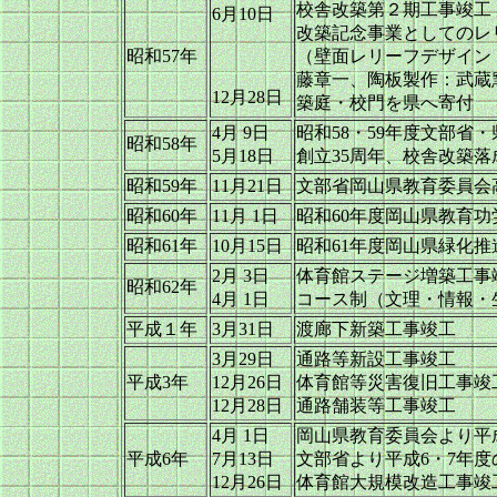
校舎改築第２期工事竣工
6月10日
改築記念事業としてのレ
昭和57年
（壁面レリーフデザイン
藤章一、陶板製作：武蔵
12月28日
築庭・校門を県へ寄付
4月 9日
昭和58・59年度文部省
昭和58年
5月18日
創立35周年、校舎改築
昭和59年
11月21日
文部省岡山県教育委員会
昭和60年
11月 1日
昭和60年度岡山県教育功
昭和61年
10月15日
昭和61年度岡山県緑化
2月 3日
体育館ステージ増築工
昭和62年
4月 1日
コース制（文理・情報・
平成１年
3月31日
渡廊下新築工事竣工
3月29日
通路等新設工事竣工
平成3年
12月26日
体育館等災害復旧工事竣
12月28日
通路舗装等工事竣工
4月 1日
岡山県教育委員会より平
平成6年
7月13日
文部省より平成6・7年
12月26日
体育館大規模改造工事竣