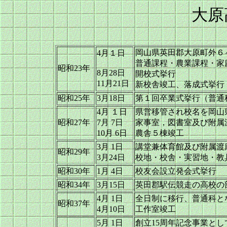
大原
閉校記念誌（平成１
岡山県英田郡大原町外６
4月１日
普通課程・農業課程・家
昭和23年
8月28日
開校式挙行
11月21日
新校舎竣工、落成式挙行
昭和25年
3月18日
第１回卒業式挙行（普通科
4月 １日
県営移管され校名を岡山
昭和27年
7月 7日
家事室，図書室及び附属
10月 6日
農舎５棟竣工
3月 1日
講堂兼体育館及び附属渡
昭和29年
3月24日
校地・校舎・実習地・教
昭和30年
1月 4日
校友会設立発会式挙行
昭和34年
3月15日
英田郡駅伝競走の高校の
4月 1日
全日制に移行、普通科と
昭和37年
4月10日
工作室竣工
5月 1日
創立15周年記念事業と