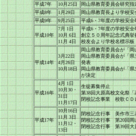
平成7年
10月25日
岡山県教育委員会研究指
平成8年
1月29日
岡山県教育長より学校安
平成9年
9月25日
平成6・7年度の学校安
7月 1日
平成6・7年度の学校安
平成10年
10月 6日
創立５０周年記念式典挙
11月 4日
校友会より学校名標示板
岡山県教育委員会が「岡
3月22日
岡山県教育委員会が「県
平成14年
4月26日
発表
10月18日
岡山県教育委員会が「県
が決定
4月 1日
生徒募集停止
10月30・
平成16年
第38回大原高校文化祭「
31日
閉校記念事業 校歌ＣＤ
11月17日
10月16日
閉校記念行事 美作市三
11月 3日
平成17年
閉校記念行事 第20回
11月12・
閉校記念行事 第39回
13日