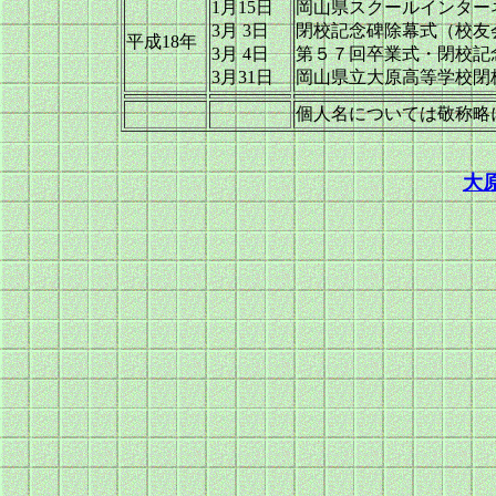
1月15日
岡山県スクールインター
3月 3日
閉校記念碑除幕式（校友
平成18年
3月 4日
第５７回卒業式・閉校記
3月31日
岡山県立大原高等学校閉
個人名については敬称略
大