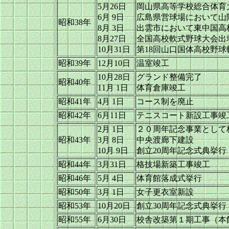
5月26日
岡山県高等学校総合体育
6月 9日
広島県営球場において山
昭和38年
8月 3日
出雲市において東中国高
8月27日
全国高校軟式野球大会出
10月31日
第18回山口国体高校野
昭和39年
12月10日
温室竣工
10月28日
グランド整備完了
昭和40年
11月 1日
体育倉庫竣工
昭和41年
4月 1日
コース制を廃止
昭和42年
6月11日
テニスコート新設工事竣
2月 1日
２０周年記念事業として
昭和43年
3月 8日
中央渡廊下建設
10月 9日
創立20周年記念式典挙行
昭和44年
3月31日
格技場新築工事竣工
昭和46年
5月 4日
体育館落成式挙行
昭和50年
3月 1日
女子更衣室新設
昭和53年
10月20日
創立30周年記念式典挙行
昭和55年
6月30日
校舎改築第１期工事（本